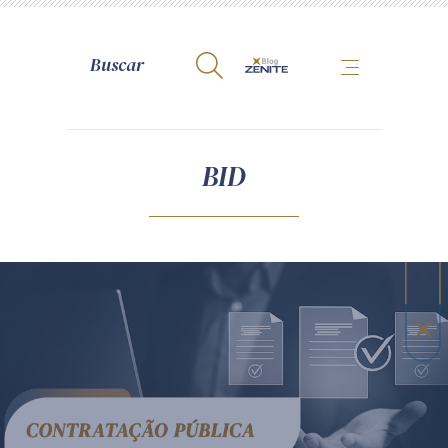
A Zênite
BID
Como publicar conosco
Site da Zênite
Contato
Termos de uso
Política de Privacidade
Guia de Direitos dos Titulares de Dados
Encarregado (contato)