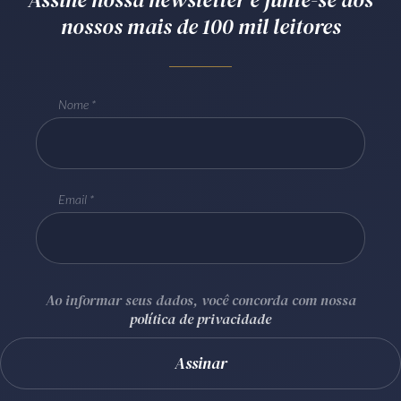
nossos mais de 100 mil leitores
Receba por RSS
Av. Sete de Setembro, 4698
Nome
Batel
Curitiba
/
PR
CEP
80240-000
Telefone (41) 2109-8666
Whatsapp (41) 98881-6616
Email
Ao informar seus dados, você concorda com nossa
política de privacidade