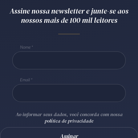
Receba por RSS
Assine nossa newsletter e junte-se aos
nossos mais de 100 mil leitores
Av. Sete de Setembro, 4698
Batel
Curitiba
/
PR
CEP
80240-000
Nome
Telefone (41) 2109-8666
Whatsapp (41) 98881-6616
Email
Ao informar seus dados, você concorda com nossa
política de privacidade