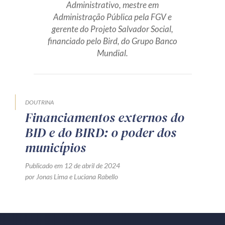
Administrativo, mestre em
Produtos e serviços
Administração Pública pela FGV e
gerente do Projeto Salvador Social,
Zênite Fácil IA
financiado pelo Bird, do Grupo Banco
Mundial.
Zênite Play
Orientação por Escrito
Mentoria Zênite
DOUTRINA
Financiamentos externos do
Capacitação
BID e do BIRD: o poder dos
municípios
Zênite Online
Eventos presenciais
Publicado em 12 de abril de 2024
por
Jonas Lima
e
Luciana Rabello
Zênite in Company
Diferenciais