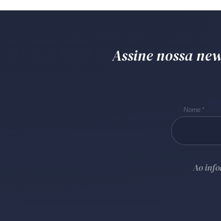
Assine nossa news
Nome
Ao inf