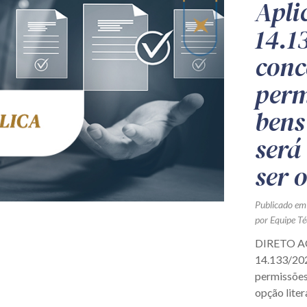
Apli
14.1
conc
perm
bens
será
ser 
Publicado em
por Equipe Té
DIRETO AO 
14.133/202
permissões 
opção litera