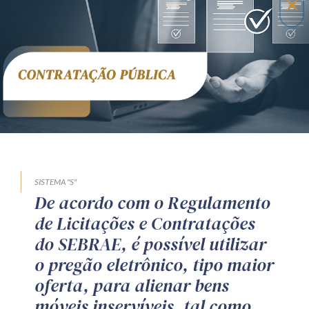
Receba por RSS
Av. Sete de Setembro, 4698
Batel
Curitiba
/
PR
CEP
80240-000
Telefone (41) 2109-8666
Whatsapp (41) 98881-6616
SISTEMA "S"
De acordo com o Regulamento
de Licitações e Contratações
do SEBRAE, é possível utilizar
o pregão eletrônico, tipo maior
oferta, para alienar bens
móveis inservíveis, tal como