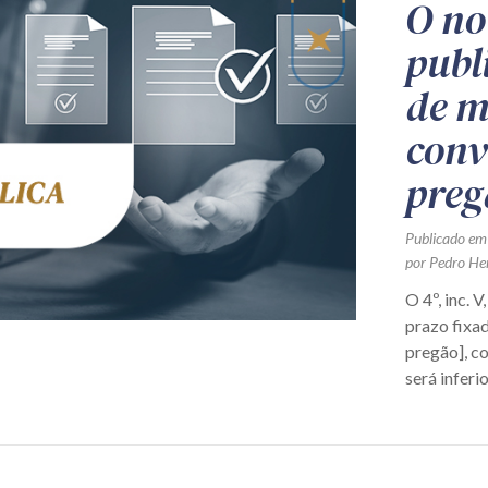
O no
publ
de m
conv
preg
Publicado em
por Pedro He
O 4º, inc. 
prazo fixa
pregão], co
será inferior