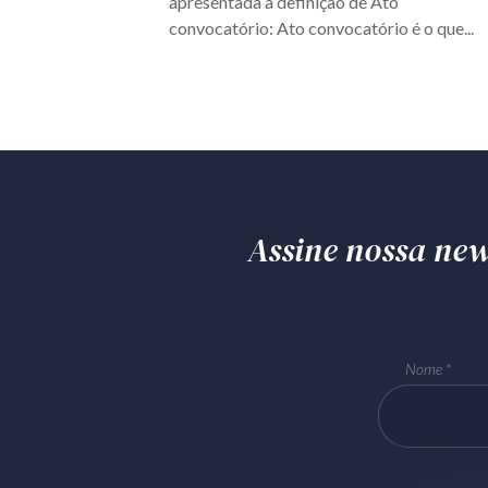
apresentada a definição de Ato
convocatório: Ato convocatório é o que...
Assine nossa news
Nome