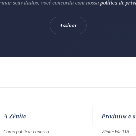
ormar seus dados, você concorda com nossa
política de pri
A Zênite
Produtos e s
Como publicar conosco
Zênite Fácil IA