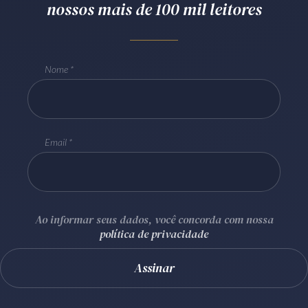
nossos mais de 100 mil leitores
Receba por RSS
Nome
Av. Sete de Setembro, 4698
Batel
Curitiba
/
PR
CEP
80240-000
Telefone (41) 2109-8666
Whatsapp (41) 98881-6616
Email
Ao informar seus dados, você concorda com nossa
política de privacidade