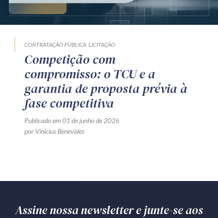
Produtos e serviços
Zênite Fácil IA
CONTRATAÇÃO PÚBLICA
LICITAÇÃO
Zênite Play
Competição com
Orientação por Escrito
compromisso: o TCU e a
Mentoria Zênite
garantia de proposta prévia à
fase competitiva
Capacitação
Publicado em 01 de junho de 2026
por Vinicius Benevides
Zênite Online
Eventos presenciais
Zênite in Company
Diferenciais
Assine nossa newsletter e junte-se aos