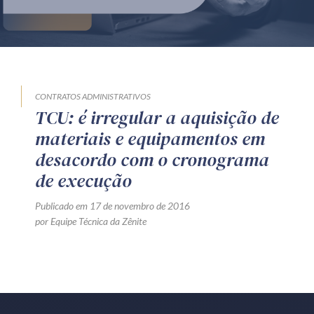
Produtos e serviços
Zênite Fácil IA
Zênite Play
Orientação por Escrito
CONTRATOS ADMINISTRATIVOS
TCU: é irregular a aquisição de
Mentoria Zênite
materiais e equipamentos em
desacordo com o cronograma
Capacitação
de execução
Publicado em 17 de novembro de 2016
Zênite Online
por Equipe Técnica da Zênite
Eventos presenciais
Zênite in Company
Diferenciais