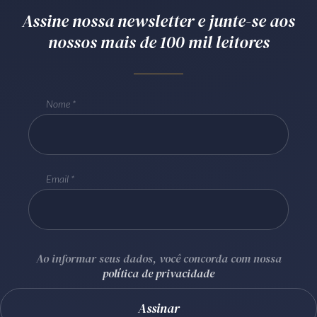
Assine nossa newsletter e junte-se aos
Receba por RSS
nossos mais de 100 mil leitores
Av. Sete de Setembro, 4698
Batel
Curitiba
/
PR
CEP
80240-000
Nome
Telefone (41) 2109-8666
Whatsapp (41) 98881-6616
Email
Ao informar seus dados, você concorda com nossa
política de privacidade