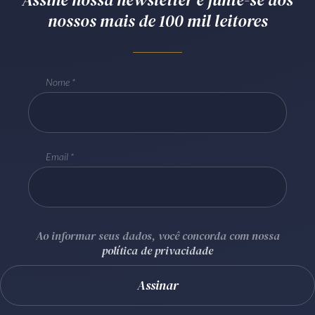
nossos mais de 100 mil leitores
Receba por RSS
Av. Sete de Setembro, 4698
Nome
Batel
Curitiba
/
PR
CEP
80240-000
Telefone (41) 2109-8666
Whatsapp (41) 98881-6616
Email
Ao informar seus dados, você concorda com nossa
política de privacidade