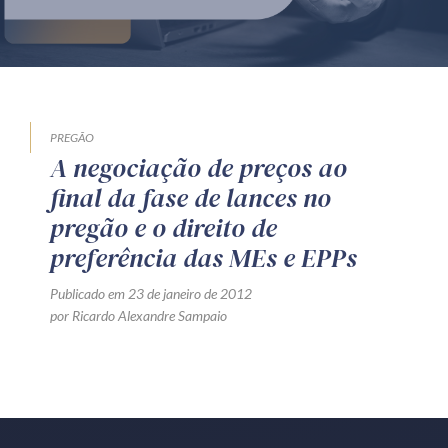
Produtos e serviços
Zênite Fácil IA
Zênite Play
Orientação por Escrito
PREGÃO
A negociação de preços ao
Mentoria Zênite
final da fase de lances no
pregão e o direito de
Capacitação
preferência das MEs e EPPs
Publicado em 23 de janeiro de 2012
Zênite Online
por Ricardo Alexandre Sampaio
Eventos presenciais
Zênite in Company
Diferenciais