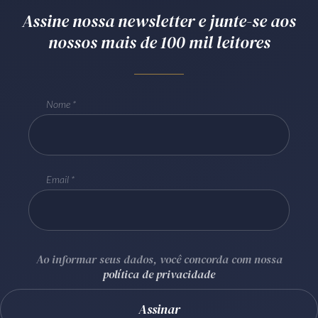
Assine nossa newsletter e junte-se aos
Receba por RSS
nossos mais de 100 mil leitores
Av. Sete de Setembro, 4698
Batel
Curitiba
/
PR
CEP
80240-000
Nome
Telefone (41) 2109-8666
Whatsapp (41) 98881-6616
Email
Ao informar seus dados, você concorda com nossa
política de privacidade