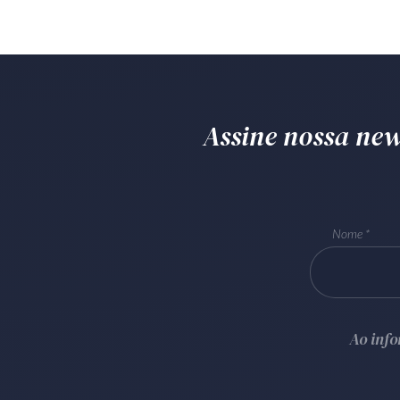
Assine nossa news
Nome
Ao inf