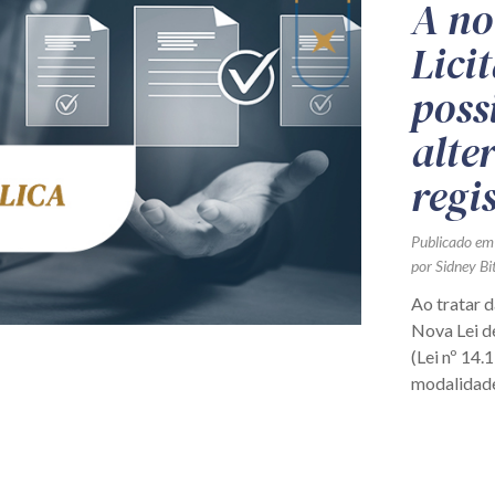
A no
Lici
poss
alte
regi
Publicado em
por Sidney Bi
Ao tratar d
Nova Lei d
(Lei nº 14.
modalidades