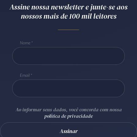
Assine nossa newsletter e junte-se aos
Receba por RSS
nossos mais de 100 mil leitores
Av. Sete de Setembro, 4698
Batel
Curitiba
/
PR
CEP
80240-000
Nome
Telefone (41) 2109-8666
Whatsapp (41) 98881-6616
Email
Ao informar seus dados, você concorda com nossa
política de privacidade