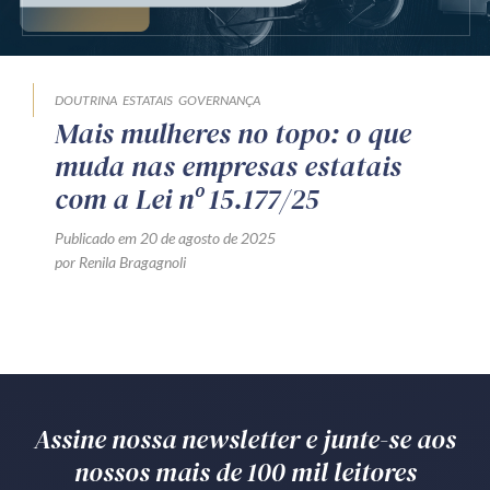
Produtos e serviços
Zênite Fácil IA
DOUTRINA
ESTATAIS
GOVERNANÇA
Zênite Play
Mais mulheres no topo: o que
Orientação por Escrito
muda nas empresas estatais
Mentoria Zênite
com a Lei nº 15.177/25
Publicado em 20 de agosto de 2025
por Renila Bragagnoli
Capacitação
Zênite Online
Eventos presenciais
Zênite in Company
Diferenciais
Assine nossa newsletter e junte-se aos
nossos mais de 100 mil leitores