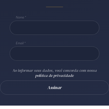
Receba por RSS
Nome
Av. Sete de Setembro, 4698
Batel
Curitiba
/
PR
CEP
80240-000
Telefone (41) 2109-8666
Email
Whatsapp (41) 98881-6616
Ao informar seus dados, você concorda com nossa
política de privacidade