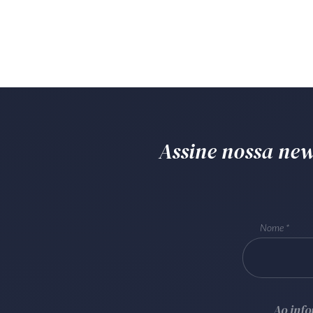
Assine nossa news
Nome
Ao inf