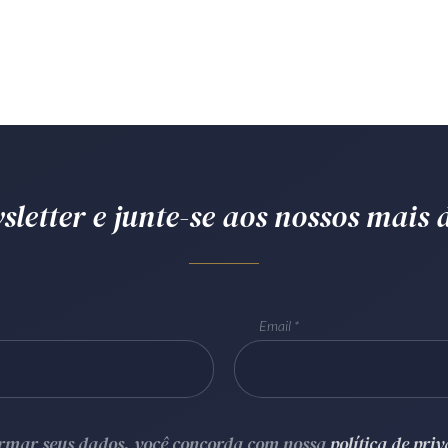
letter e junte-se aos nossos mais d
Email
ormar seus dados, você concorda com nossa
política de pri