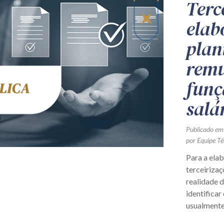
Terc
elab
plan
remu
funç
salá
Publicado em
por Equipe Té
Para a ela
terceirizaç
realidade 
identificar
usualmente 