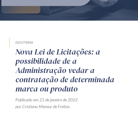
Produtos e serviços
Zênite Fácil IA
Zênite Play
Orientação por Escrito
DOUTRINA
Nova Lei de Licitações: a
Mentoria Zênite
possibilidade de a
Administração vedar a
Capacitação
contratação de determinada
marca ou produto
Zênite Online
Publicado em 21 de janeiro de 2022
Eventos presenciais
por Cristiano Mansur de Freitas
Zênite in Company
Diferenciais