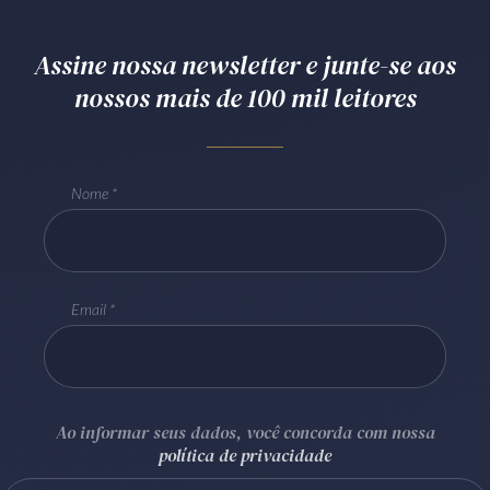
Receba por RSS
Assine nossa newsletter e junte-se aos
nossos mais de 100 mil leitores
Av. Sete de Setembro, 4698
Batel
Curitiba
/
PR
CEP
80240-000
Telefone (41) 2109-8666
Nome
Whatsapp (41) 98881-6616
Email
Ao informar seus dados, você concorda com nossa
política de privacidade