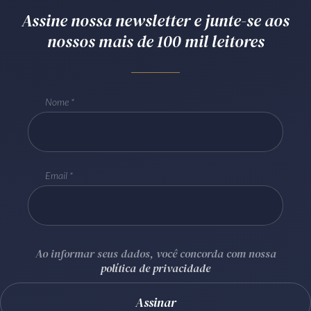
Assine nossa newsletter e junte-se aos
Receba por RSS
nossos mais de 100 mil leitores
Av. Sete de Setembro, 4698
Batel
Curitiba
/
PR
CEP
80240-000
Nome
Telefone (41) 2109-8666
Whatsapp (41) 98881-6616
Email
Ao informar seus dados, você concorda com nossa
política de privacidade