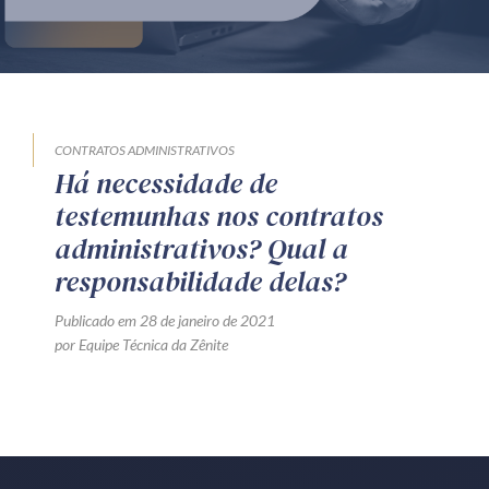
Produtos e serviços
Zênite Fácil IA
Zênite Play
Orientação por Escrito
CONTRATOS ADMINISTRATIVOS
Há necessidade de
Mentoria Zênite
testemunhas nos contratos
administrativos? Qual a
Capacitação
responsabilidade delas?
Publicado em 28 de janeiro de 2021
Zênite Online
por Equipe Técnica da Zênite
Eventos presenciais
Zênite in Company
Diferenciais