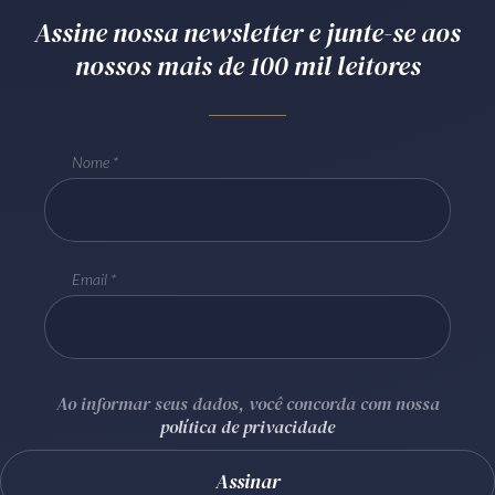
Assine nossa newsletter e junte-se aos
Receba por RSS
nossos mais de 100 mil leitores
Av. Sete de Setembro, 4698
Batel
Curitiba
/
PR
CEP
80240-000
Nome
Telefone (41) 2109-8666
Whatsapp (41) 98881-6616
Email
Ao informar seus dados, você concorda com nossa
política de privacidade