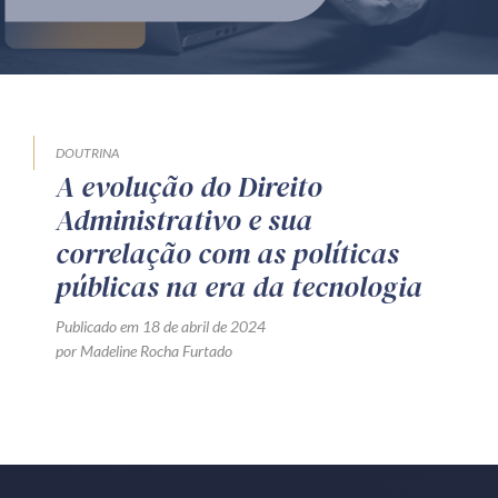
Produtos e serviços
Zênite Fácil IA
Zênite Play
Orientação por Escrito
DOUTRINA
A evolução do Direito
Mentoria Zênite
Administrativo e sua
correlação com as políticas
Capacitação
públicas na era da tecnologia
Publicado em 18 de abril de 2024
Zênite Online
por Madeline Rocha Furtado
Eventos presenciais
Zênite in Company
Diferenciais