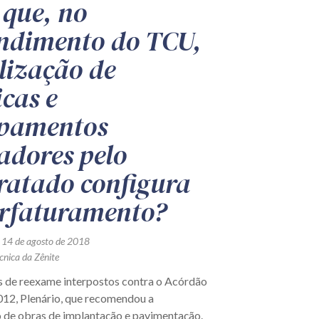
 que, no
ndimento do TCU,
ilização de
icas e
pamentos
adores pelo
ratado configura
rfaturamento?
 14 de agosto de 2018
cnica da Zênite
 de reexame interpostos contra o Acórdão
012, Plenário, que recomendou a
o de obras de implantação e pavimentação.