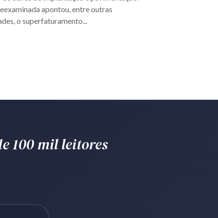
reexaminada apontou, entre outras
ades, o superfaturamento...
e 100 mil leitores