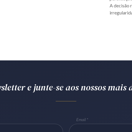
A decisão 
irregularid
letter e junte-se aos nossos mais d
Email