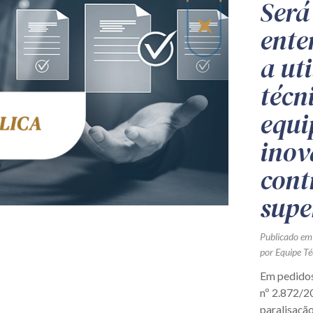
Será
ente
a ut
técn
equi
inov
cont
supe
Publicado em
por Equipe Té
Em pedidos
nº 2.872/2
paralisaçã