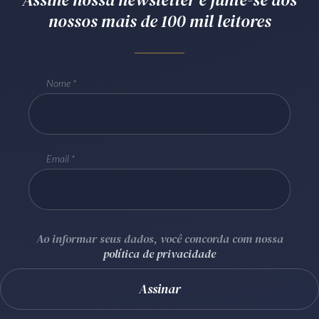
nossos mais de 100 mil leitores
Receba por RSS
Av. Sete de Setembro, 4698
Nome
Batel
Curitiba
/
PR
CEP
80240-000
Telefone (41) 2109-8666
Whatsapp (41) 98881-6616
Email
Ao informar seus dados, você concorda com nossa
política de privacidade