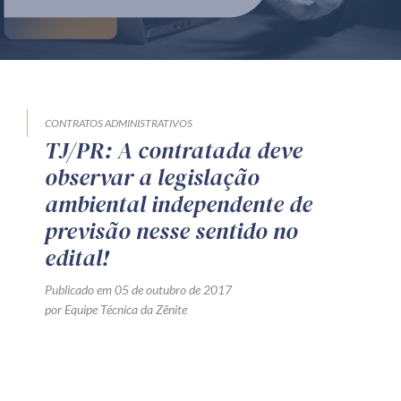
Produtos e serviços
Zênite Fácil IA
Zênite Play
Orientação por Escrito
CONTRATOS ADMINISTRATIVOS
TJ/PR: A contratada deve
Mentoria Zênite
observar a legislação
ambiental independente de
Capacitação
previsão nesse sentido no
edital!
Zênite Online
Publicado em 05 de outubro de 2017
Eventos presenciais
por Equipe Técnica da Zênite
Zênite in Company
Diferenciais