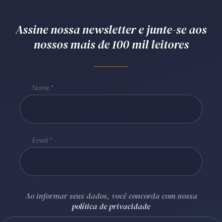
Receba por RSS
Assine nossa newsletter e junte-se aos
nossos mais de 100 mil leitores
Av. Sete de Setembro, 4698
Batel
Curitiba
/
PR
CEP
80240-000
Telefone (41) 2109-8666
Nome
Whatsapp (41) 98881-6616
Email
Ao informar seus dados, você concorda com nossa
política de privacidade