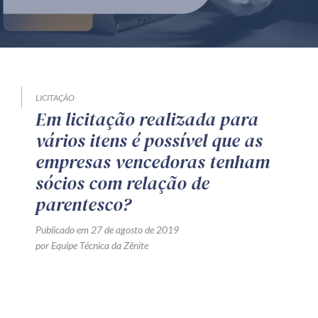
Produtos e serviços
Zênite Fácil IA
Zênite Play
Orientação por Escrito
LICITAÇÃO
Em licitação realizada para
Mentoria Zênite
vários itens é possível que as
empresas vencedoras tenham
Capacitação
sócios com relação de
parentesco?
Zênite Online
Publicado em 27 de agosto de 2019
Eventos presenciais
por Equipe Técnica da Zênite
Zênite in Company
Diferenciais