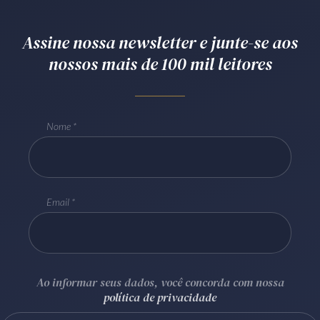
Receba por RSS
Assine nossa newsletter e junte-se aos
nossos mais de 100 mil leitores
Av. Sete de Setembro, 4698
Batel
Curitiba
/
PR
CEP
80240-000
Telefone (41) 2109-8666
Nome
Whatsapp (41) 98881-6616
Email
Ao informar seus dados, você concorda com nossa
política de privacidade