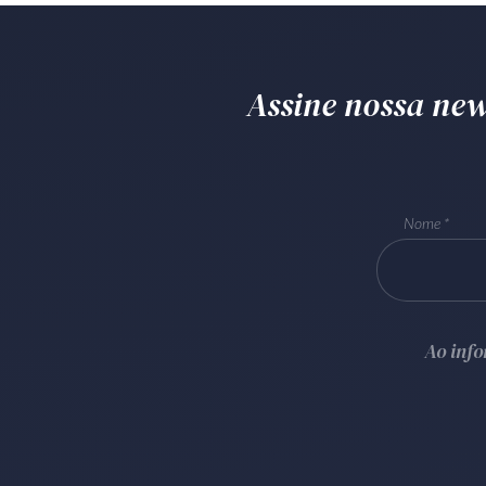
Assine nossa news
Nome
Ao inf