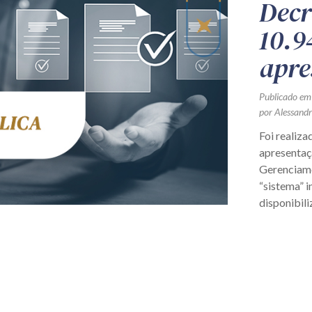
Decr
10.9
apre
Publicado em
por Alessand
Foi realiza
apresentaç
Gerenciame
“sistema” 
disponibili