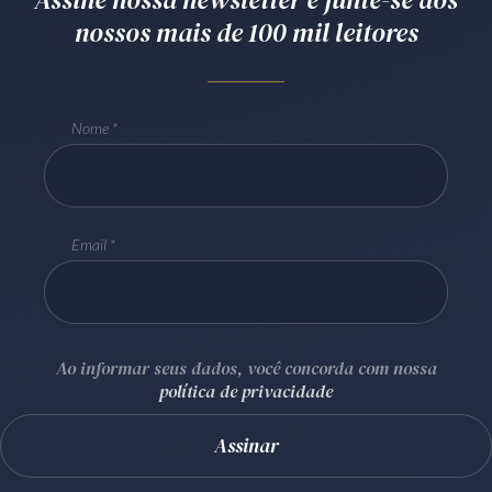
nossos mais de 100 mil leitores
Receba por RSS
Av. Sete de Setembro, 4698
Nome
Batel
Curitiba
/
PR
CEP
80240-000
Telefone (41) 2109-8666
Whatsapp (41) 98881-6616
Email
Ao informar seus dados, você concorda com nossa
política de privacidade