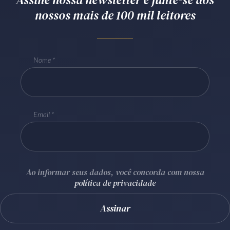
nossos mais de 100 mil leitores
Receba por RSS
Av. Sete de Setembro, 4698
Nome
Batel
Curitiba
/
PR
CEP
80240-000
Telefone (41) 2109-8666
Whatsapp (41) 98881-6616
Email
Ao informar seus dados, você concorda com nossa
política de privacidade