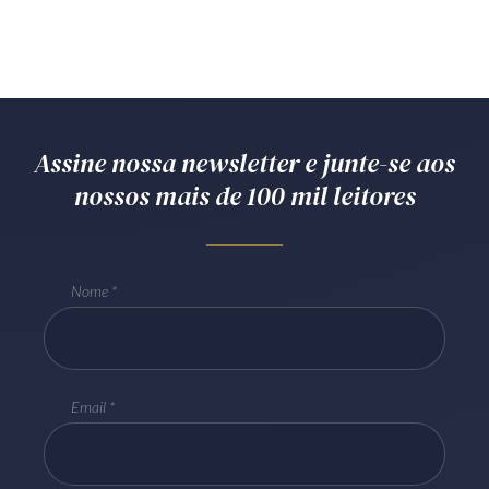
Receba por RSS
Av. Sete de Setembro, 4698
Batel
Curitiba
/
PR
CEP
80240-000
Assine nossa newsletter e junte-se aos
nossos mais de 100 mil leitores
Telefone (41) 2109-8666
Whatsapp (41) 98881-6616
Nome
Email