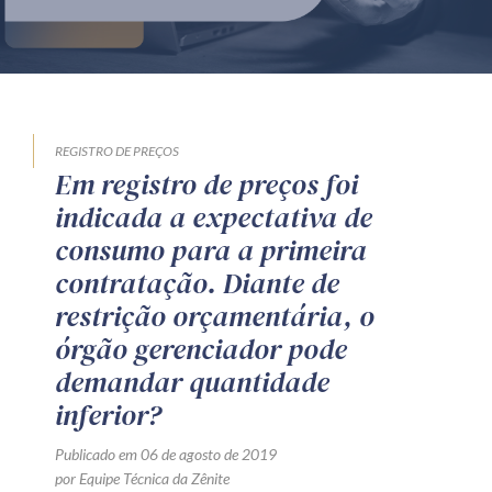
Produtos e serviços
Zênite Fácil IA
Zênite Play
Orientação por Escrito
REGISTRO DE PREÇOS
Em registro de preços foi
Mentoria Zênite
indicada a expectativa de
consumo para a primeira
Capacitação
contratação. Diante de
restrição orçamentária, o
Zênite Online
órgão gerenciador pode
Eventos presenciais
demandar quantidade
Zênite in Company
inferior?
Diferenciais
Publicado em 06 de agosto de 2019
por Equipe Técnica da Zênite