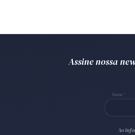
Assine nossa news
Nome
Ao inf