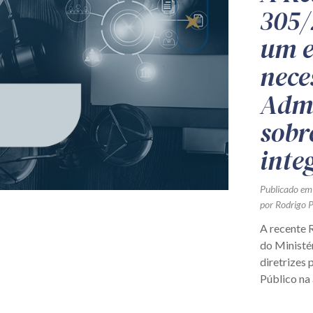
305/
um e
nece
Admi
sobr
inte
Publicado em
por Rodrigo P
A recente 
do Ministé
diretrizes
Público na 