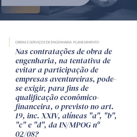
Produtos e serviços
Zênite Fácil IA
Zênite Play
Orientação por Escrito
OBRAS E SERVIÇOS DE ENGENHARIA
PLANEJAMENTO
Nas contratações de obra de
Mentoria Zênite
engenharia, na tentativa de
evitar a participação de
Capacitação
empresas aventureiras, pode-
se exigir, para fins de
Zênite Online
qualificação econômico-
Eventos presenciais
financeira, o previsto no art.
Zênite in Company
19, inc. XXIV, alíneas "a", "b",
Diferenciais
"c" e "d", da IN/MPOG nº
02/08?