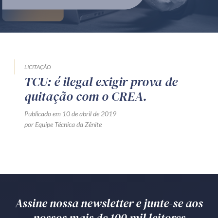
Produtos e serviços
Zênite Fácil IA
Zênite Play
Orientação por Escrito
LICITAÇÃO
TCU: é ilegal exigir prova de
Mentoria Zênite
quitação com o CREA.
Publicado em 10 de abril de 2019
Capacitação
por Equipe Técnica da Zênite
Zênite Online
Eventos presenciais
Zênite in Company
Diferenciais
Assine nossa newsletter e junte-se aos
nossos mais de 100 mil leitores