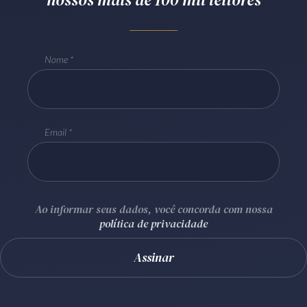
Receba por RSS
Nome
Av. Sete de Setembro, 4698
Batel
Curitiba
/
PR
CEP
80240-000
Telefone (41) 2109-8666
Email
Whatsapp (41) 98881-6616
Ao informar seus dados, você concorda com nossa
política de privacidade