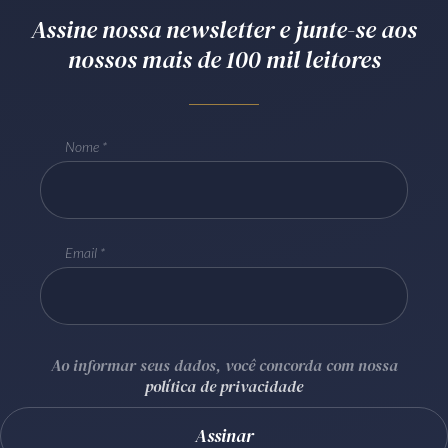
Assine nossa newsletter e junte-se aos
Receba por RSS
nossos mais de 100 mil leitores
Av. Sete de Setembro, 4698
Batel
Curitiba
/
PR
CEP
80240-000
Nome
Telefone (41) 2109-8666
Whatsapp (41) 98881-6616
Email
Ao informar seus dados, você concorda com nossa
política de privacidade