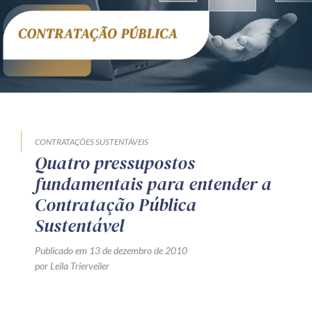
Receba por RSS
Av. Sete de Setembro, 4698
Batel
Curitiba
/
PR
CEP
80240-000
Telefone (41) 2109-8666
Whatsapp (41) 98881-6616
CONTRATAÇÕES SUSTENTÁVEIS
Quatro pressupostos
fundamentais para entender a
Contratação Pública
Sustentável
Publicado em 13 de dezembro de 2010
por Leila Trierveiler