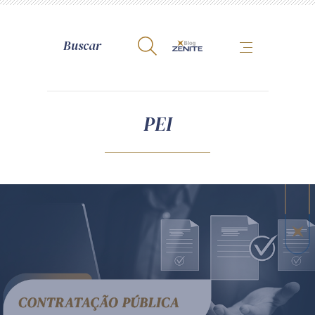
A Zênite
PEI
Como publicar conosco
Site da Zênite
Contato
Termos de uso
Política de Privacidade
Guia de Direitos dos Titulares de Dados
Encarregado (contato)