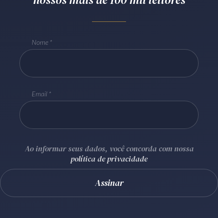
Receba por RSS
Nome
Av. Sete de Setembro, 4698
Batel
Curitiba
/
PR
CEP
80240-000
Telefone (41) 2109-8666
Email
Whatsapp (41) 98881-6616
Ao informar seus dados, você concorda com nossa
política de privacidade