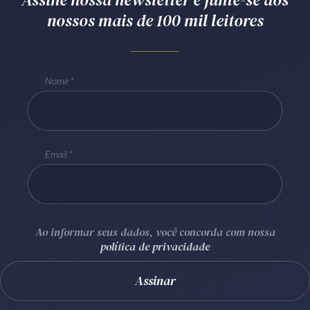
nossos mais de 100 mil leitores
Receba por RSS
Av. Sete de Setembro, 4698
Nome
Batel
Curitiba
/
PR
CEP
80240-000
Telefone (41) 2109-8666
Whatsapp (41) 98881-6616
Email
Ao informar seus dados, você concorda com nossa
política de privacidade