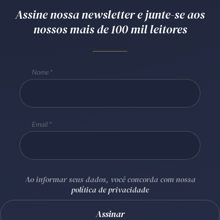
Assine nossa newsletter e junte-se aos
Receba por RSS
nossos mais de 100 mil leitores
Av. Sete de Setembro, 4698
Batel
Curitiba
/
PR
CEP
80240-000
Nome
Telefone (41) 2109-8666
Whatsapp (41) 98881-6616
Email
Ao informar seus dados, você concorda com nossa
política de privacidade