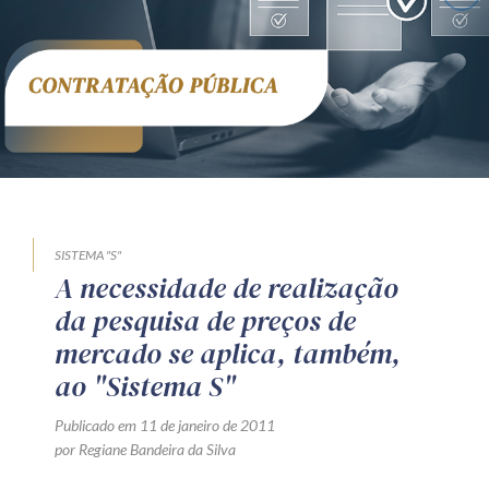
Receba por RSS
Av. Sete de Setembro, 4698
Batel
Curitiba
/
PR
CEP
80240-000
Telefone (41) 2109-8666
Whatsapp (41) 98881-6616
SISTEMA "S"
A necessidade de realização
da pesquisa de preços de
mercado se aplica, também,
ao "Sistema S"
Publicado em 11 de janeiro de 2011
por Regiane Bandeira da Silva