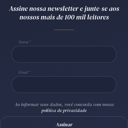
Assine nossa newsletter e junte-se aos
Receba por RSS
nossos mais de 100 mil leitores
Av. Sete de Setembro, 4698
Batel
Curitiba
/
PR
CEP
80240-000
Nome
Telefone (41) 2109-8666
Whatsapp (41) 98881-6616
Email
Ao informar seus dados, você concorda com nossa
política de privacidade