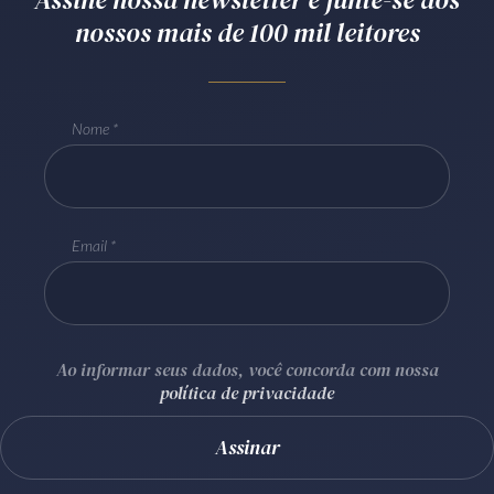
nossos mais de 100 mil leitores
Receba por RSS
Av. Sete de Setembro, 4698
Nome
Batel
Curitiba
/
PR
CEP
80240-000
Telefone (41) 2109-8666
Whatsapp (41) 98881-6616
Email
Ao informar seus dados, você concorda com nossa
política de privacidade