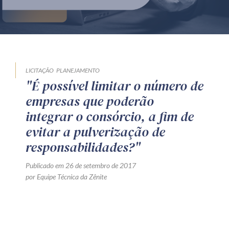
Produtos e serviços
Zênite Fácil IA
Zênite Play
Orientação por Escrito
LICITAÇÃO
PLANEJAMENTO
"É possível limitar o número de
Mentoria Zênite
empresas que poderão
integrar o consórcio, a fim de
Capacitação
evitar a pulverização de
responsabilidades?"
Zênite Online
Publicado em 26 de setembro de 2017
Eventos presenciais
por Equipe Técnica da Zênite
Zênite in Company
Diferenciais