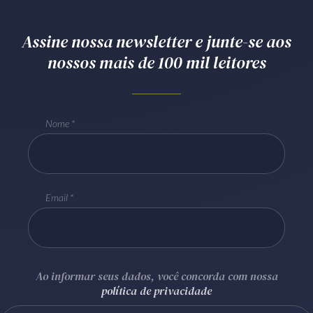
Receba por RSS
Assine nossa newsletter e junte-se aos
nossos mais de 100 mil leitores
Av. Sete de Setembro, 4698
Batel
Curitiba
/
PR
CEP
80240-000
Telefone (41) 2109-8666
Nome
Whatsapp (41) 98881-6616
Email
Ao informar seus dados, você concorda com nossa
política de privacidade