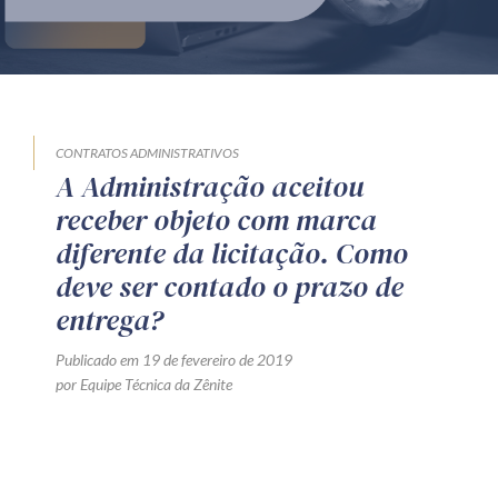
Produtos e serviços
Zênite Fácil IA
Zênite Play
Orientação por Escrito
CONTRATOS ADMINISTRATIVOS
A Administração aceitou
Mentoria Zênite
receber objeto com marca
diferente da licitação. Como
Capacitação
deve ser contado o prazo de
entrega?
Zênite Online
Publicado em 19 de fevereiro de 2019
Eventos presenciais
por Equipe Técnica da Zênite
Zênite in Company
Diferenciais