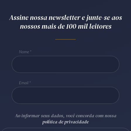
Receba por RSS
Assine nossa newsletter e junte-se aos
nossos mais de 100 mil leitores
Av. Sete de Setembro, 4698
Batel
Curitiba
/
PR
CEP
80240-000
Telefone (41) 2109-8666
Nome
Whatsapp (41) 98881-6616
Email
Ao informar seus dados, você concorda com nossa
política de privacidade