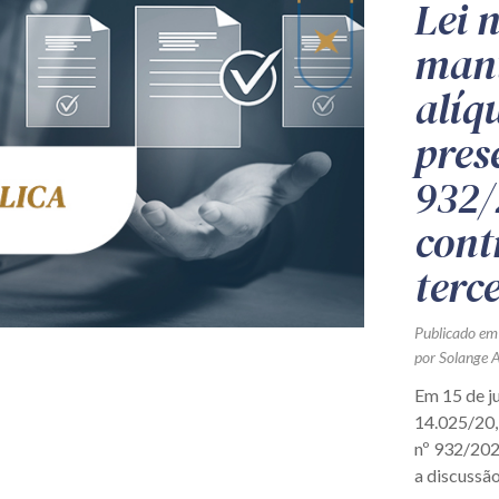
Lei 
mant
alíq
pres
932/
cont
terc
Publicado em
por Solange 
Em 15 de ju
14.025/20,
nº 932/2020
a discussão.