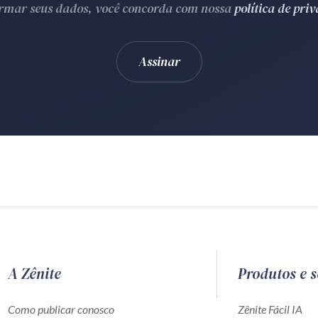
ormar seus dados, você concorda com nossa
política de pri
A Zênite
Produtos e s
Como publicar conosco
Zênite Fácil IA