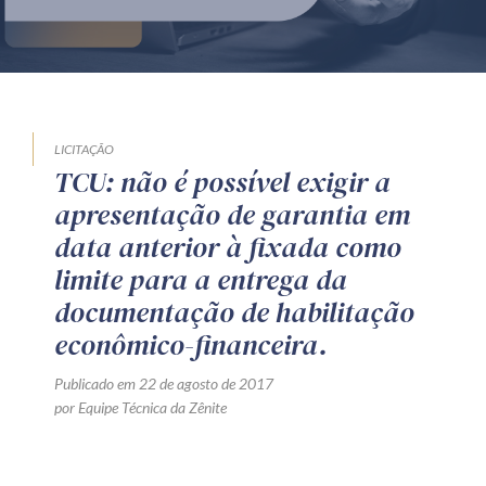
Produtos e serviços
Zênite Fácil IA
Zênite Play
Orientação por Escrito
LICITAÇÃO
TCU: não é possível exigir a
Mentoria Zênite
apresentação de garantia em
data anterior à fixada como
Capacitação
limite para a entrega da
documentação de habilitação
Zênite Online
econômico-financeira.
Eventos presenciais
Publicado em 22 de agosto de 2017
Zênite in Company
por Equipe Técnica da Zênite
Diferenciais