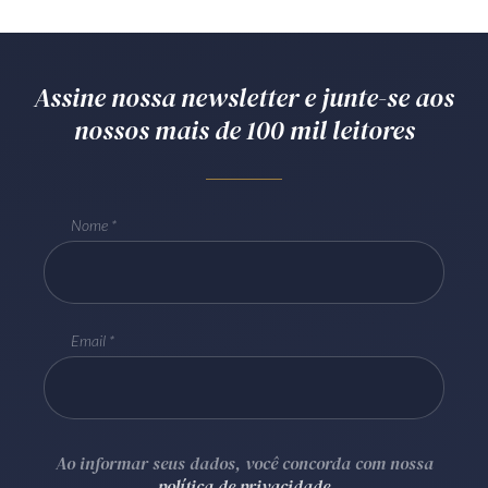
Receba por RSS
Assine nossa newsletter e junte-se aos
Av. Sete de Setembro, 4698
nossos mais de 100 mil leitores
Batel
Curitiba
/
PR
CEP
80240-000
Telefone (41) 2109-8666
Whatsapp (41) 98881-6616
Nome
Email
Ao informar seus dados, você concorda com nossa
política de privacidade