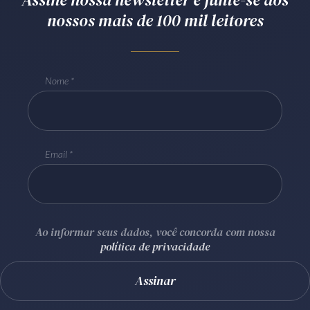
nossos mais de 100 mil leitores
Receba por RSS
Av. Sete de Setembro, 4698
Nome
Batel
Curitiba
/
PR
CEP
80240-000
Telefone (41) 2109-8666
Whatsapp (41) 98881-6616
Email
Ao informar seus dados, você concorda com nossa
política de privacidade