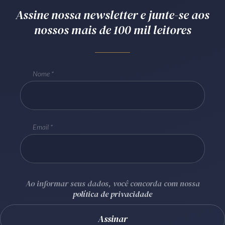
Assine nossa newsletter e junte-se aos
Receba por RSS
nossos mais de 100 mil leitores
Av. Sete de Setembro, 4698
Batel
Curitiba
/
PR
CEP
80240-000
Nome
Telefone (41) 2109-8666
Whatsapp (41) 98881-6616
Email
Ao informar seus dados, você concorda com nossa
política de privacidade