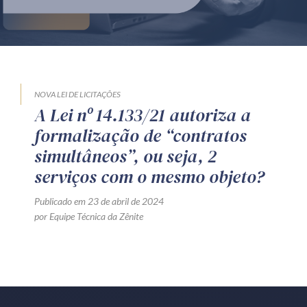
Produtos e serviços
Zênite Fácil IA
Zênite Play
Orientação por Escrito
NOVA LEI DE LICITAÇÕES
A Lei nº 14.133/21 autoriza a
Mentoria Zênite
formalização de “contratos
simultâneos”, ou seja, 2
Capacitação
serviços com o mesmo objeto?
Publicado em 23 de abril de 2024
Zênite Online
por Equipe Técnica da Zênite
Eventos presenciais
Zênite in Company
Diferenciais