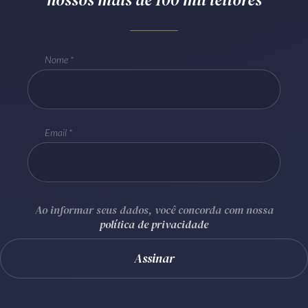
Receba por RSS
Nome
Av. Sete de Setembro, 4698
Batel
Curitiba
/
PR
CEP
80240-000
Telefone (41) 2109-8666
Email
Whatsapp (41) 98881-6616
Ao informar seus dados, você concorda com nossa
política de privacidade