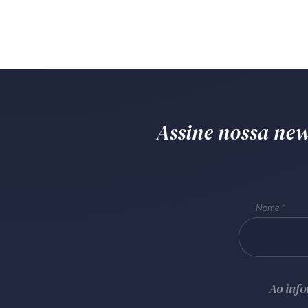
Assine nossa news
Nome
Ao inf