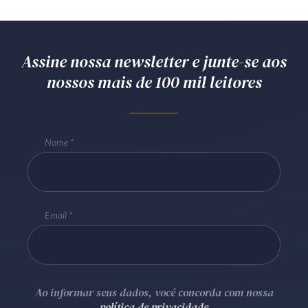
Receba por RSS
Assine nossa newsletter e junte-se aos
Av. Sete de Setembro, 4698
nossos mais de 100 mil leitores
Batel
Curitiba
/
PR
CEP
80240-000
Telefone (41) 2109-8666
Whatsapp (41) 98881-6616
Nome
Email
Ao informar seus dados, você concorda com nossa
política de privacidade