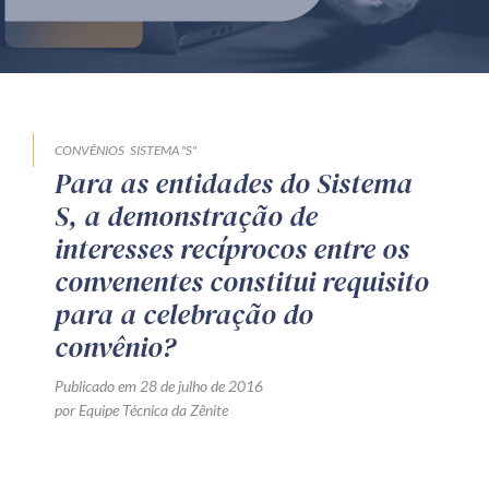
Produtos e serviços
Zênite Fácil IA
Zênite Play
Orientação por Escrito
CONVÊNIOS
SISTEMA "S"
Para as entidades do Sistema
Mentoria Zênite
S, a demonstração de
interesses recíprocos entre os
Capacitação
convenentes constitui requisito
para a celebração do
Zênite Online
convênio?
Eventos presenciais
Publicado em 28 de julho de 2016
Zênite in Company
por Equipe Técnica da Zênite
Diferenciais