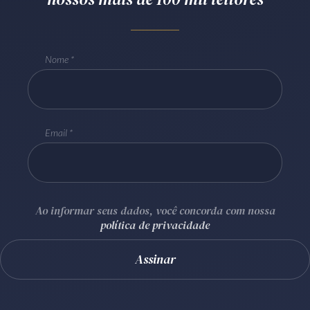
Receba por RSS
Nome
Av. Sete de Setembro, 4698
Batel
Curitiba
/
PR
CEP
80240-000
Telefone (41) 2109-8666
Email
Whatsapp (41) 98881-6616
Ao informar seus dados, você concorda com nossa
política de privacidade