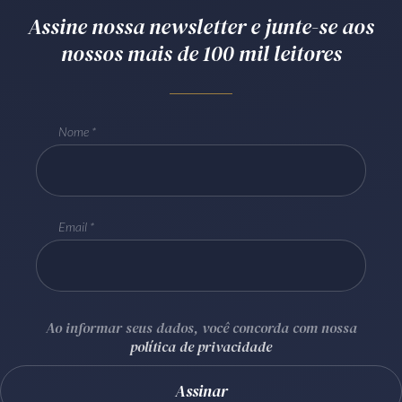
Assine nossa newsletter e junte-se aos
Receba por RSS
nossos mais de 100 mil leitores
Av. Sete de Setembro, 4698
Batel
Curitiba
/
PR
CEP
80240-000
Nome
Telefone (41) 2109-8666
Whatsapp (41) 98881-6616
Email
Ao informar seus dados, você concorda com nossa
política de privacidade