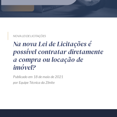
Produtos e serviços
Zênite Fácil IA
Zênite Play
Orientação por Escrito
NOVA LEI DE LICITAÇÕES
Na nova Lei de Licitações é
Mentoria Zênite
possível contratar diretamente
a compra ou locação de
Capacitação
imóvel?
Publicado em 18 de maio de 2021
Zênite Online
por Equipe Técnica da Zênite
Eventos presenciais
Zênite in Company
Diferenciais