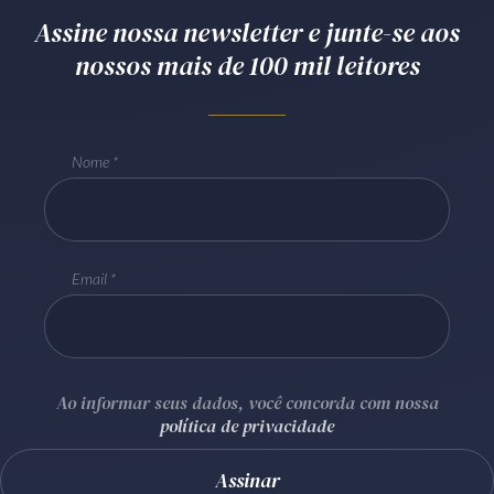
Assine nossa newsletter e junte-se aos
Receba por RSS
nossos mais de 100 mil leitores
Av. Sete de Setembro, 4698
Batel
Curitiba
/
PR
CEP
80240-000
Nome
Telefone (41) 2109-8666
Whatsapp (41) 98881-6616
Email
Ao informar seus dados, você concorda com nossa
política de privacidade