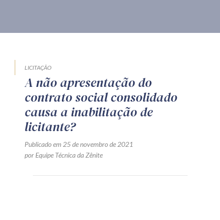
Produtos e serviços
Zênite Fácil IA
Zênite Play
Orientação por Escrito
LICITAÇÃO
A não apresentação do
Mentoria Zênite
contrato social consolidado
causa a inabilitação de
Capacitação
licitante?
Publicado em 25 de novembro de 2021
Zênite Online
por Equipe Técnica da Zênite
Eventos presenciais
Zênite in Company
Diferenciais