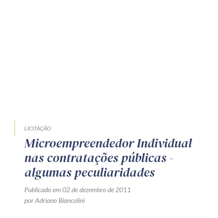
Receba por RSS
Av. Sete de Setembro, 4698
Batel
Curitiba
/
PR
CEP
80240-000
Telefone (41) 2109-8666
Whatsapp (41) 98881-6616
LICITAÇÃO
Microempreendedor Individual
nas contratações públicas -
algumas peculiaridades
Publicado em 02 de dezembro de 2011
por Adriano Biancolini