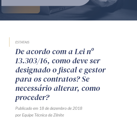
Produtos e serviços
Zênite Fácil IA
Zênite Play
Orientação por Escrito
ESTATAIS
De acordo com a Lei nº
Mentoria Zênite
13.303/16, como deve ser
designado o fiscal e gestor
Capacitação
para os contratos? Se
necessário alterar, como
Zênite Online
proceder?
Eventos presenciais
Publicado em 18 de dezembro de 2018
Zênite in Company
por Equipe Técnica da Zênite
Diferenciais