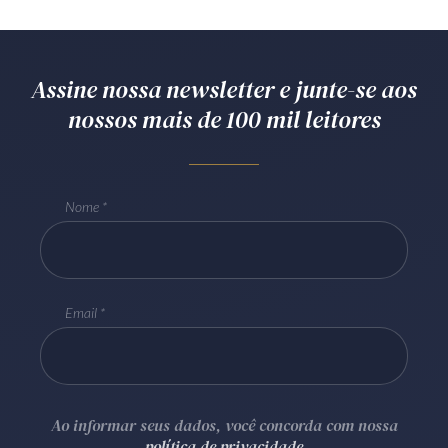
Receba por RSS
Assine nossa newsletter e junte-se aos
Av. Sete de Setembro, 4698
nossos mais de 100 mil leitores
Batel
Curitiba
/
PR
CEP
80240-000
Telefone (41) 2109-8666
Whatsapp (41) 98881-6616
Nome
Email
Ao informar seus dados, você concorda com nossa
política de privacidade